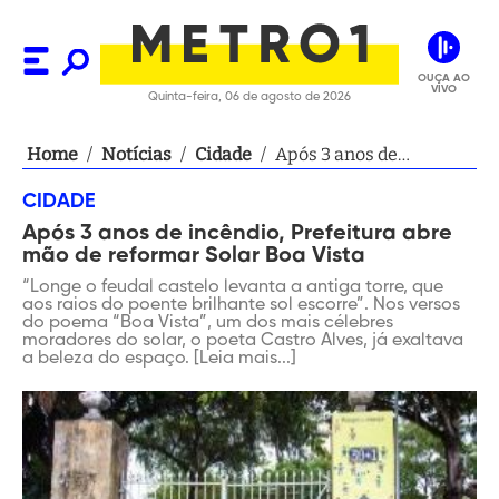
OUÇA AO
VIVO
Quinta-feira, 06 de agosto de 2026
Home
/
Notícias
/
Cidade
/
Após 3 anos de
incêndio, Prefeitura
CIDADE
abre mão de reformar
Após 3 anos de incêndio, Prefeitura abre
Solar Boa Vista
mão de reformar Solar Boa Vista
“Longe o feudal castelo levanta a antiga torre, que
aos raios do poente brilhante sol escorre”. Nos versos
do poema “Boa Vista”, um dos mais célebres
moradores do solar, o poeta Castro Alves, já exaltava
a beleza do espaço. [Leia mais...]