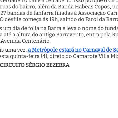
erdadeiro baile a céu aberto. Isso porque o Circ
 ruas do bairro, além da Banda Habeas Copos, u
 27 bandas de fanfarra filiadas à Associação Car
O desfile começa às 19h, saindo do Farol da Barr
ais um dia de folia na Barra e leva o nome do fu
 até a altura do antigo Barravento, entra pela R
 Avenida Centenário.
ais uma vez,
a Metrópole estará no Carnaval de S
desta quinta-feira (4), direto do Camarote Villa Mi
 CIRCUITO SÉRGIO BEZERRA