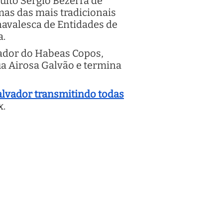
uito Sérgio Bezerra de
mas das mais tradicionais
navalesca de Entidades de
a.
ndador do Habeas Copos,
ua Airosa Galvão e termina
alvador transmitindo todas
x.