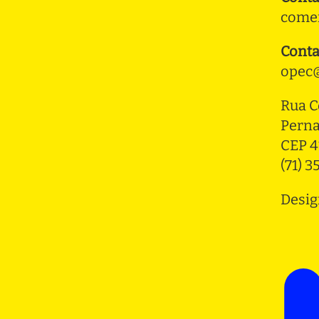
comer
Conta
opec@
Rua C
Pern
CEP 4
(71) 
Desig