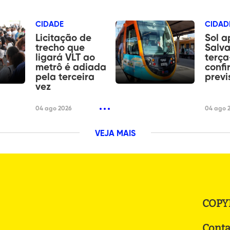
CIDADE
CIDAD
Licitação de
Sol 
trecho que
Salva
ligará VLT ao
terça
metrô é adiada
confi
pela terceira
previ
vez
04 ago 2026
04 ago 
VEJA MAIS
COPY
Conta