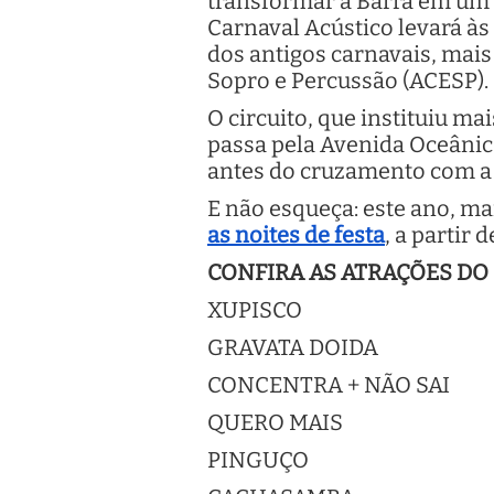
transformar a Barra em um v
Carnaval Acústico levará às
dos antigos carnavais, mais
Sopro e Percussão (ACESP). 
O circuito, que instituiu m
passa pela Avenida Oceânica
antes do cruzamento com a
E não esqueça: este ano, m
as noites de festa
, a partir 
CONFIRA AS ATRAÇÕES DO
XUPISCO
GRAVATA DOIDA
CONCENTRA + NÃO SAI
QUERO MAIS
PINGUÇO