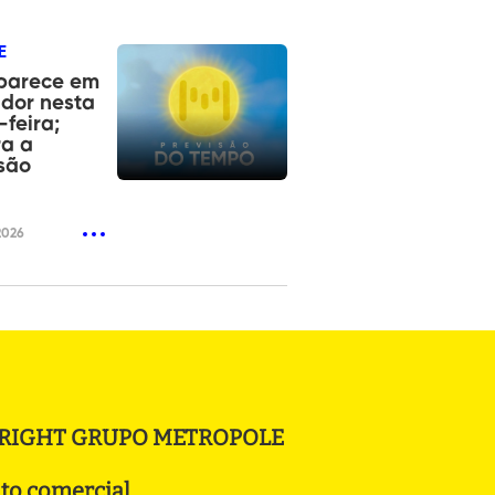
E
aparece em
dor nesta
-feira;
ra a
são
2026
RIGHT GRUPO METROPOLE
to comercial