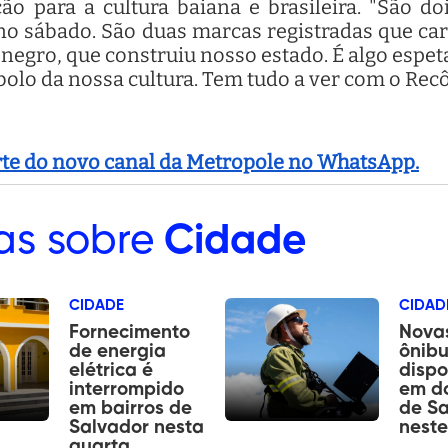
o para a cultura baiana e brasileira. "São do
no sábado. São duas marcas registradas que car
negro, que construiu nosso estado. É algo espeta
lo da nossa cultura. Tem tudo a ver com o Recô
arte do novo canal da Metropole no WhatsApp.
as sobre
Cidade
CIDADE
CIDAD
Fornecimento
Novas
de energia
ônibu
elétrica é
dispo
interrompido
em do
em bairros de
de Sa
Salvador nesta
nest
quarta