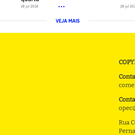
28 jul 2026
28 jul 20
VEJA MAIS
COPY
Conta
comer
Conta
opec@
Rua C
Pern