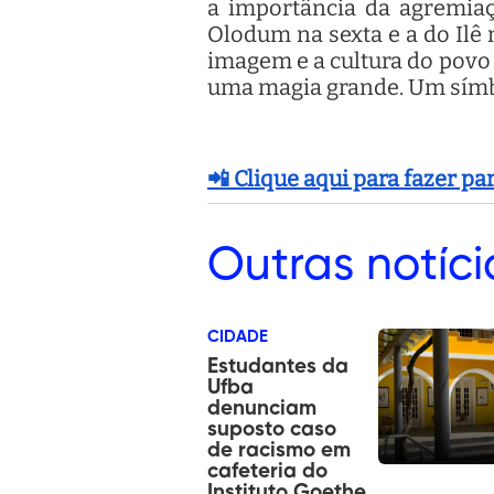
a importância da agremiaçã
Olodum na sexta e a do Ilê 
imagem e a cultura do povo 
uma magia grande. Um símbo
📲 Clique aqui para fazer p
Outras
notíci
CIDADE
Estudantes da
Ufba
denunciam
suposto caso
de racismo em
cafeteria do
Instituto Goethe