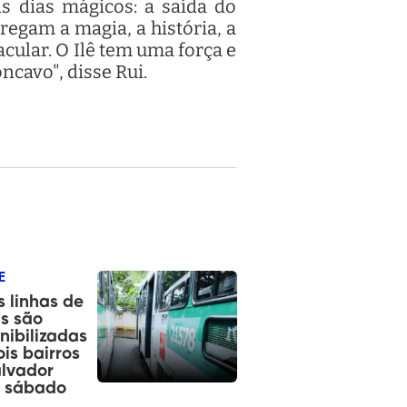
is dias mágicos: a saída do
regam a magia, a história, a
cular. O Ilê tem uma força e
ncavo", disse Rui.
E
 linhas de
s são
nibilizadas
is bairros
lvador
e sábado