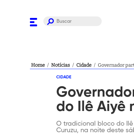
Home
/
Notícias
/
Cidade
/
Governador parti
CIDADE
Governador 
do Ilê Aiyê
O tradicional bloco do Il
Curuzu, na noite deste s