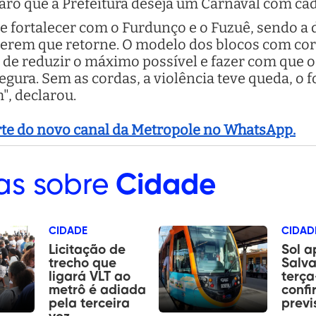
aro que a Prefeitura deseja um Carnaval com ca
se fortalecer com o Furdunço e o Fuzuê, sendo a
erem que retorne. O modelo dos blocos com corda
 de reduzir o máximo possível e fazer com que o
gura. Sem as cordas, a violência teve queda, o f
", declarou.
arte do novo canal da Metropole no WhatsApp.
as sobre
Cidade
CIDADE
CIDAD
Licitação de
Sol 
trecho que
Salva
ligará VLT ao
terça
metrô é adiada
confi
pela terceira
previ