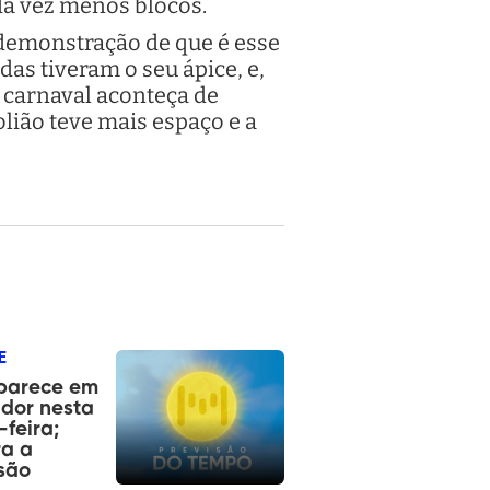
da vez menos blocos.
 demonstração de que é esse
s tiveram o seu ápice, e,
 carnaval aconteça de
olião teve mais espaço e a
E
aparece em
dor nesta
-feira;
ra a
são