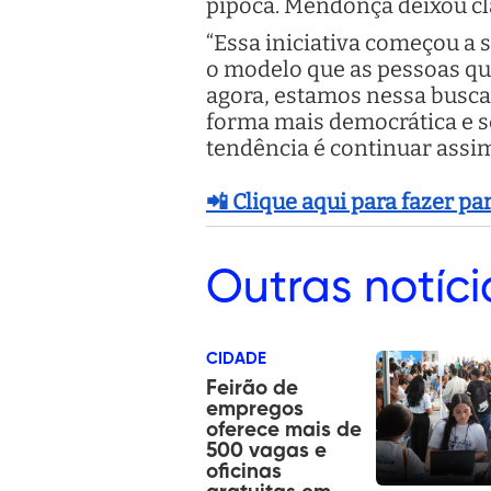
pipoca. Mendonça deixou cl
“Essa iniciativa começou a 
o modelo que as pessoas qu
agora, estamos nessa busca
forma mais democrática e se
tendência é continuar assim
📲 Clique aqui para fazer p
Outras
notíci
CIDADE
Feirão de
empregos
oferece mais de
500 vagas e
oficinas