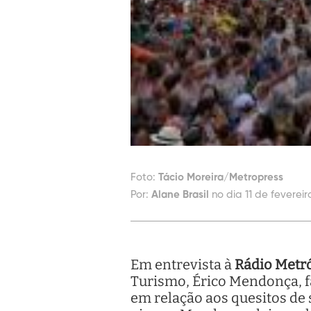
Foto:
Tácio Moreira/Metropress
Por:
Alane Brasil
no dia 11 de fevereir
Em entrevista à
Rádio Metr
Turismo, Érico Mendonça, fa
em relação aos quesitos de 