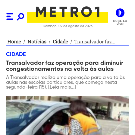
OUÇA AO
VIVO
Domingo, 09 de agosto de 2026
Home
/
Notícias
/
Cidade
/
Transalvador faz
operação para diminuir
CIDADE
congestionamentos na
Transalvador faz operação para diminuir
volta às aulas
congestionamentos na volta às aulas
A Transalvador realiza uma operação para a volta às
aulas nas escolas particulares, que começa nesta
segunda-feira (15). [Leia mais...]