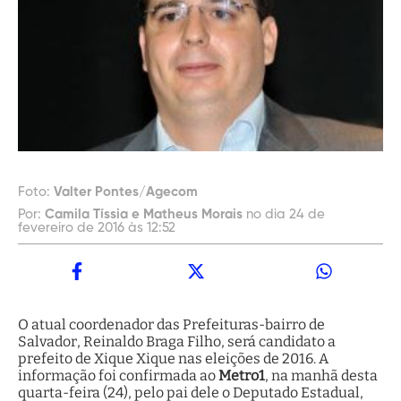
Foto:
Valter Pontes/Agecom
Por:
Camila Tíssia e Matheus Morais
no dia 24 de
fevereiro de 2016 às 12:52
O atual coordenador das Prefeituras-bairro de
Salvador, Reinaldo Braga Filho, será candidato a
prefeito de Xique Xique nas eleições de 2016. A
informação foi confirmada ao
Metro1
, na manhã desta
quarta-feira (24), pelo pai dele o Deputado Estadual,