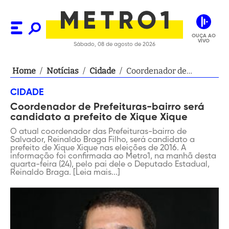
OUÇA AO
VIVO
Sábado, 08 de agosto de 2026
Home
/
Notícias
/
Cidade
/
Coordenador de
Prefeituras-bairro será
CIDADE
candidato a prefeito de
Coordenador de Prefeituras-bairro será
Xique Xique
candidato a prefeito de Xique Xique
O atual coordenador das Prefeituras-bairro de
Salvador, Reinaldo Braga Filho, será candidato a
prefeito de Xique Xique nas eleições de 2016. A
informação foi confirmada ao Metro1, na manhã desta
quarta-feira (24), pelo pai dele o Deputado Estadual,
Reinaldo Braga. [Leia mais...]