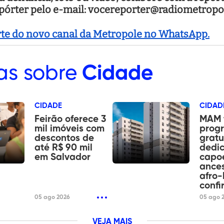
epórter pelo e-mail: vocereporter@radiometropo
arte do novo canal da Metropole no WhatsApp.
as sobre
Cidade
CIDADE
CIDAD
Feirão oferece 3
MAM 
mil imóveis com
prog
descontos de
gratu
até R$ 90 mil
dedi
em Salvador
capoe
ances
afro-
confi
05 ago 2026
05 ago 
VEJA MAIS