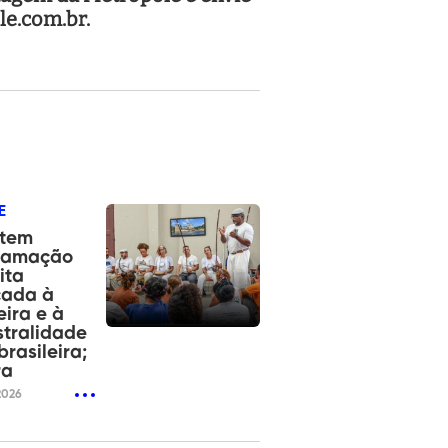
le.com.br.
E
tem
ramação
ita
cada à
ira e à
tralidade
brasileira;
ra
2026