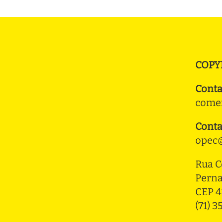
COPY
Conta
comer
Conta
opec@
Rua C
Pern
CEP 4
(71) 