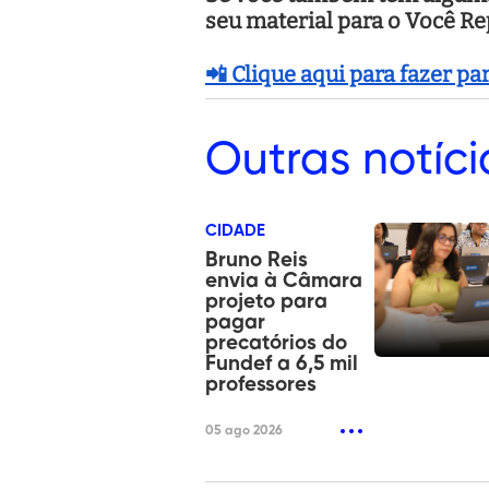
seu material para o Você R
📲 Clique aqui para fazer p
Outras
notíci
CIDADE
Bruno Reis
envia à Câmara
projeto para
pagar
precatórios do
Fundef a 6,5 mil
professores
05 ago 2026