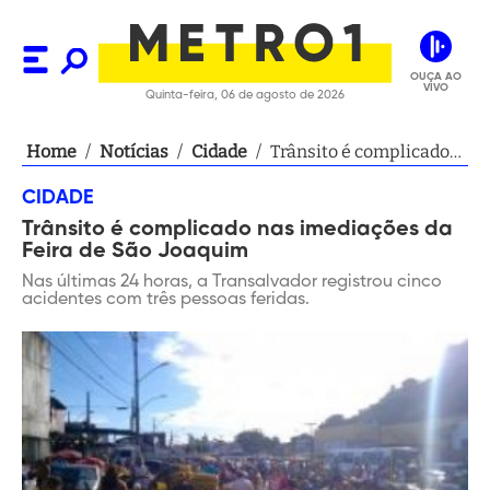
OUÇA AO
VIVO
Quinta-feira, 06 de agosto de 2026
Home
/
Notícias
/
Cidade
/
Trânsito é complicado
nas imediações da Feira
CIDADE
de São Joaquim
Trânsito é complicado nas imediações da
Feira de São Joaquim
Nas últimas 24 horas, a Transalvador registrou cinco
acidentes com três pessoas feridas.