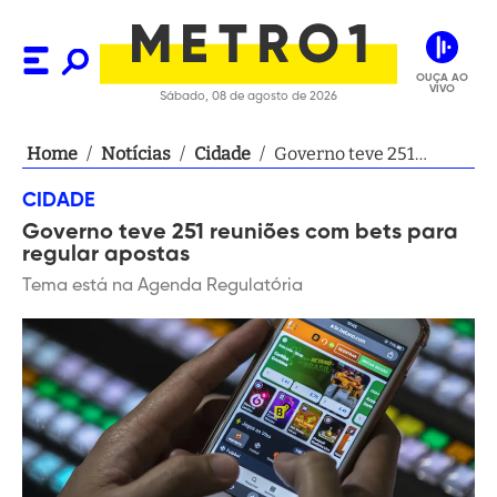
OUÇA AO
VIVO
Sábado, 08 de agosto de 2026
Home
/
Notícias
/
Cidade
/
Governo teve 251
reuniões com bets para
CIDADE
regular apostas
Governo teve 251 reuniões com bets para
regular apostas
Tema está na Agenda Regulatória