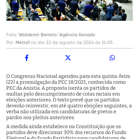
Foto:
Waldemir Barreto/Agência Senado
Por:
Metro1
no dia 22 de agosto de 2024 às 14:05
O Congresso Nacional agendou para esta quinta-feira
(22) a promulgação da PEC 18/2021, conhecida como
PEC da Anistia. A proposta isenta os partidos de
multas pelo descumprimento de cotas raciais em
eleições anteriores. O texto prevê que os partidos
deverão reinvestir, em até quatro eleições seguintes, a
verba não utilizada em candidaturas de pretos e
pardos nos pleitos anteriores.
A medida ainda estabelece na Constituição que os
partidos deve direcionar 30% dos recursos do Fundo
Eleitoral e do Fundo Partidário para candidaturas de