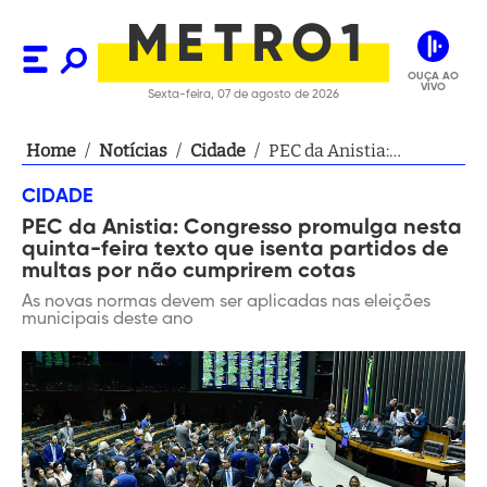
OUÇA AO
VIVO
Sexta-feira, 07 de agosto de 2026
Home
/
Notícias
/
Cidade
/
PEC da Anistia:
Congresso promulga
CIDADE
nesta quinta-feira texto
PEC da Anistia: Congresso promulga nesta
que isenta partidos de
quinta-feira texto que isenta partidos de
multas por não
multas por não cumprirem cotas
cumprirem cotas
As novas normas devem ser aplicadas nas eleições
municipais deste ano