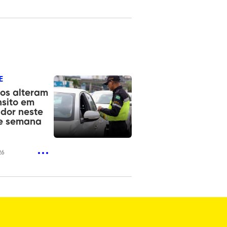
E
os alteram
nsito em
dor neste
de semana
26