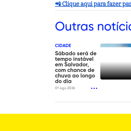
📲 Clique aqui para fazer p
Outras
notíci
CIDADE
Sábado será de
tempo instável
em Salvador,
com chance de
chuva ao longo
do dia
01 ago 2026