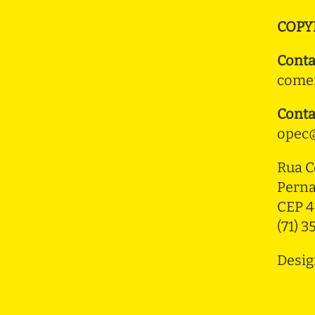
COPY
Conta
comer
Conta
opec@
Rua C
Pern
CEP 4
(71) 
Desig