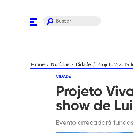
Home
/
Notícias
/
Cidade
/
Projeto Viva Du
CIDADE
Projeto Viv
show de Lu
Evento arrecadará fundo