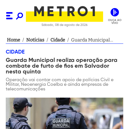
OUÇA AO
VIVO
Sábado, 08 de agosto de 2026
Home
/
Notícias
/
Cidade
/
Guarda Municipal
realiza operação para
CIDADE
combate de furto de
Guarda Municipal realiza operação para
fios em Salvador nesta
combate de furto de fios em Salvador
quinta
nesta quinta
Operação vai contar com apoio de polícias Civil e
Militar, Neoenergia Coelba e ainda empresas de
telecomunicações