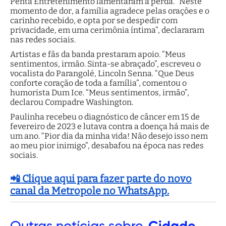
Penta Entretenimento lamentaram a perda. “Neste
momento de dor, a família agradece pelas orações e o
carinho recebido, e opta por se despedir com
privacidade, em uma cerimônia íntima”, declararam
nas redes sociais.
Artistas e fãs da banda prestaram apoio. “Meus
sentimentos, irmão. Sinta-se abraçado”, escreveu o
vocalista do Parangolé, Lincoln Senna. “Que Deus
conforte coração de toda a família”, comentou o
humorista Dum Ice. “Meus sentimentos, irmão”,
declarou Compadre Washington.
Paulinha recebeu o diagnóstico de câncer em 15 de
fevereiro de 2023 e lutava contra a doença há mais de
um ano. “Pior dia da minha vida! Não desejo isso nem
ao meu pior inimigo”, desabafou na época nas redes
sociais.
📲 Clique aqui para fazer parte do novo
canal da Metropole no WhatsApp.