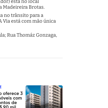
dor) está no local
da Madeireira Brotas.
 no trânsito para a
 A Via está com mão única
bula; Rua Thomáz Gonzaga,
E
o oferece 3
móveis com
ontos de
$ 90 mil