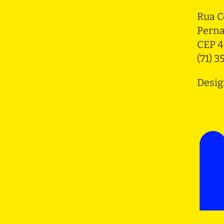
Rua C
Pern
CEP 4
(71) 
Desig