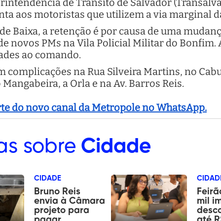
erintendência de Trânsito de Salvador (Transalva
enta aos motoristas que utilizem a via marginal 
de Baixa, a retenção é por causa de uma mudança
de novos PMs na Vila Policial Militar do Bonfim.
dades ao comando.
tem complicações na Rua Silveira Martins, no Ca
Mangabeira, a Orla e na Av. Barros Reis.
arte do novo canal da Metropole no WhatsApp.
as sobre
Cidade
CIDADE
CIDAD
Bruno Reis
Feirã
envia à Câmara
mil i
projeto para
desc
pagar
até R