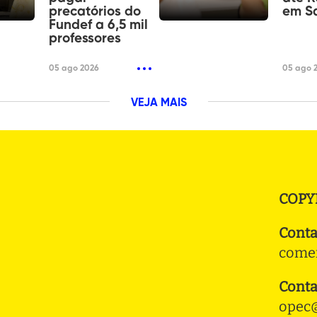
precatórios do
em S
Fundef a 6,5 mil
professores
05 ago 2026
05 ago 
VEJA MAIS
COPY
Conta
comer
Conta
opec@