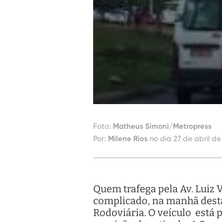
Foto:
Matheus Simoni/Metropress
Por:
Milene Rios
no dia 27 de abril de
Quem trafega pela Av. Luiz V
complicado, na manhã desta
Rodoviária. O veículo está 