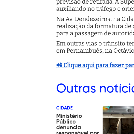
previsão de retirada. A Sup
auxiliando no tráfego e ori
Na Av. Dendezeiros, na Cida
realização da formatura de 
para a passagem de autori
Em outras vias o trânsito 
em Pernambués, na Octávio 
📲 Clique aqui para fazer p
Outras
notíci
CIDADE
Ministério
Público
denuncia
responsável por