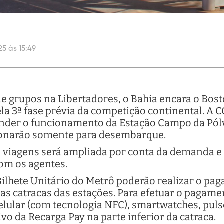
5 às 15:49
de grupos na Libertadores, o Bahia encara o Bos
 pela 3ª fase prévia da competição continental. 
ender o funcionamento da Estação Campo da Pólv
onarão somente para desembarque.
e viagens será ampliada por conta da demanda e
com os agentes.
Bilhete Unitário do Metrô poderão realizar o p
s catracas das estações. Para efetuar o pagame
 celular (com tecnologia NFC), smartwatches, pu
vo da Recarga Pay na parte inferior da catraca.