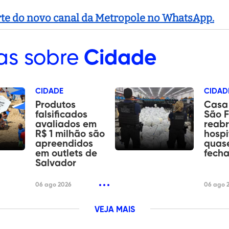
arte do novo canal da Metropole no WhatsApp.
as sobre
Cidade
CIDADE
CIDAD
Produtos
Casa 
falsificados
São F
avaliados em
reab
R$ 1 milhão são
hospi
apreendidos
quas
em outlets de
fech
Salvador
06 ago 2026
06 ago 
VEJA MAIS