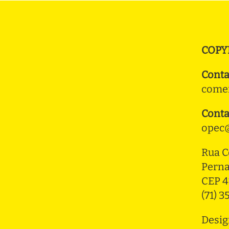
COPY
Conta
comer
Conta
opec@
Rua C
Pern
CEP 4
(71) 
Desig