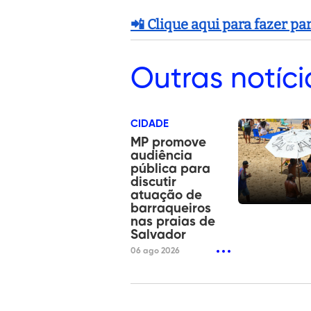
📲 Clique aqui para fazer p
Outras
notíci
CIDADE
MP promove
audiência
pública para
discutir
atuação de
barraqueiros
nas praias de
Salvador
06 ago 2026