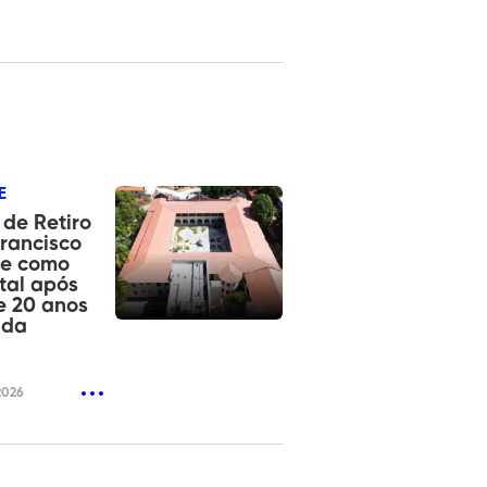
E
de Retiro
rancisco
re como
tal após
e 20 anos
ada
2026