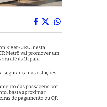
ton River-URU, nesta
A CCR Metrô vai promover um
ora até às 1h para
 a segurança nas estações
agamento das passagens por
nto, basta aproximar
lseiras de pagamento ou QR