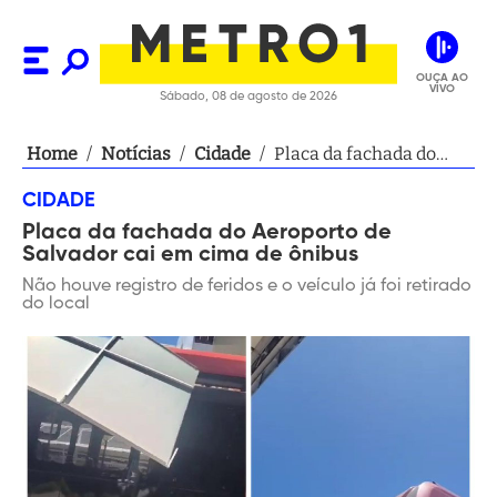
OUÇA AO
VIVO
Sábado, 08 de agosto de 2026
Home
/
Notícias
/
Cidade
/
Placa da fachada do
Aeroporto de Salvador
CIDADE
cai em cima de ônibus
Placa da fachada do Aeroporto de
Salvador cai em cima de ônibus
Não houve registro de feridos e o veículo já foi retirado
do local