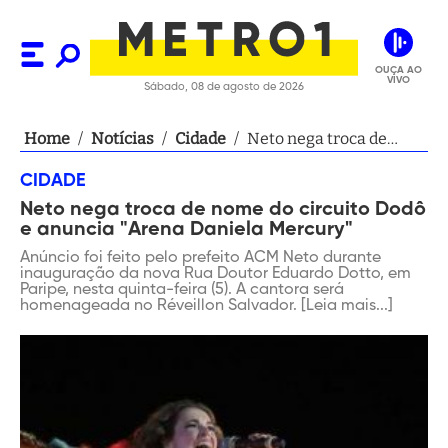
OUÇA AO
VIVO
Sábado, 08 de agosto de 2026
Home
/
Notícias
/
Cidade
/
Neto nega troca de
nome do circuito Dodô
CIDADE
e anuncia "Arena
Neto nega troca de nome do circuito Dodô
Daniela Mercury"
e anuncia "Arena Daniela Mercury"
Anúncio foi feito pelo prefeito ACM Neto durante
inauguração da nova Rua Doutor Eduardo Dotto, em
Paripe, nesta quinta-feira (5). A cantora será
homenageada no Réveillon Salvador. [Leia mais...]