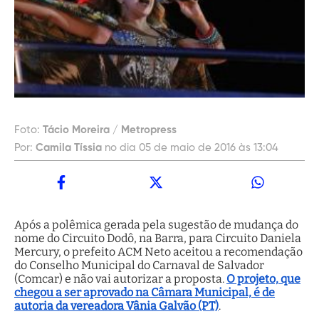
Foto:
Tácio Moreira / Metropress
Por:
Camila Tíssia
no dia 05 de maio de 2016 às 13:04
Após a polêmica gerada pela sugestão de mudança do
nome do Circuito Dodô, na Barra, para Circuito Daniela
Mercury, o prefeito ACM Neto aceitou a recomendação
do Conselho Municipal do Carnaval de Salvador
(Comcar) e não vai autorizar a proposta.
O projeto, que
chegou a ser aprovado na Câmara Municipal, é de
autoria da vereadora Vânia Galvão (PT)
.