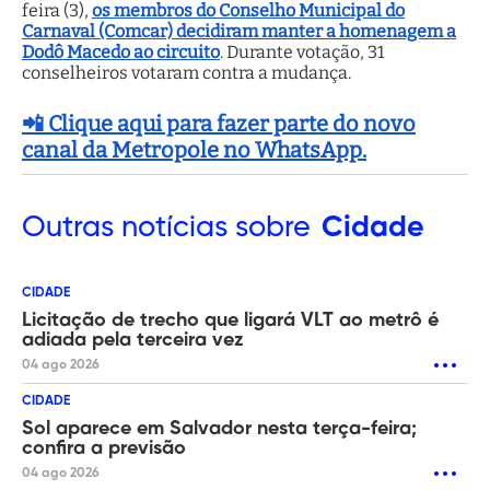
feira (3),
os membros do Conselho Municipal do
Carnaval (Comcar) decidiram manter a homenagem a
Dodô Macedo ao circuito
. Durante votação, 31
conselheiros votaram contra a mudança.
📲 Clique aqui para fazer parte do novo
canal da Metropole no WhatsApp.
Outras
notícias sobre
Cidade
CIDADE
Licitação de trecho que ligará VLT ao metrô é
adiada pela terceira vez
04 ago 2026
CIDADE
Sol aparece em Salvador nesta terça-feira;
confira a previsão
04 ago 2026