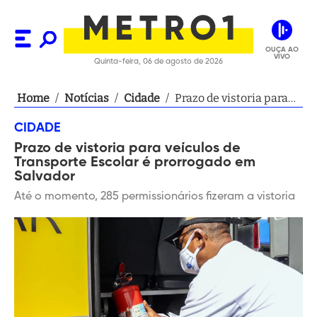
OUÇA AO
VIVO
Quinta-feira, 06 de agosto de 2026
Home
/
Notícias
/
Cidade
/
Prazo de vistoria para
veículos de Transporte
CIDADE
Escolar é prorrogado
Prazo de vistoria para veículos de
em Salvador
Transporte Escolar é prorrogado em
Salvador
Até o momento, 285 permissionários fizeram a vistoria