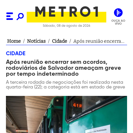
OUÇA AO
VIVO
Sábado, 08 de agosto de 2026
Home
/
Notícias
/
Cidade
/
Após reunião encerrar
sem acordos,
CIDADE
rodoviários de Salvador
Após reunião encerrar sem acordos,
ameaçam greve por
rodoviários de Salvador ameaçam greve
tempo indeterminado
por tempo indeterminado
A terceira rodada de negociações foi realizada nesta
quarta-feira (22); a categoria está em estado de greve