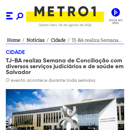
OUÇA AO
VIVO
Quinta-feira, 06 de agosto de 2026
Home
/
Notícias
/
Cidade
/
TJ-BA realiza Semana
de Conciliação com
CIDADE
diversos serviços
TJ-BA realiza Semana de Conciliação com
judiciários e de saúde
diversos serviços judiciários e de saúde em
em Salvador
Salvador
O evento acontece durante toda semana