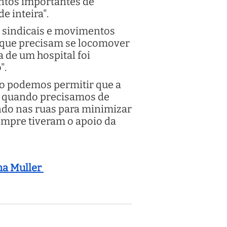
ontos importantes de
e inteira".
s sindicais e movimentos
s que precisam se locomover
a de um hospital foi
".
não podemos permitir que a
, quando precisamos de
ando nas ruas para minimizar
empre tiveram o apoio da
ma Muller