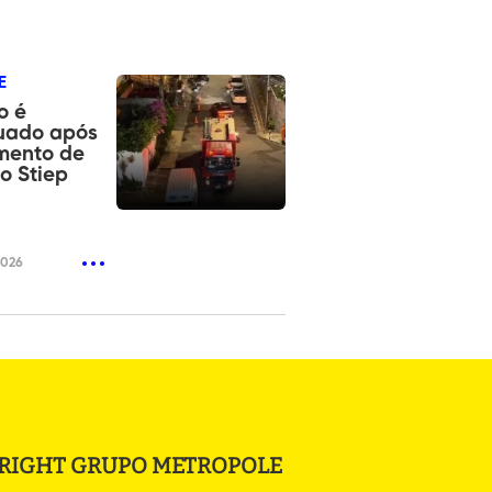
E
o é
uado após
mento de
o Stiep
2026
RIGHT GRUPO METROPOLE