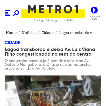
OUÇA AO
VIVO
Domingo, 09 de agosto de 2026
Home
/
Notícias
/
Cidade
/
Lagoa transborda e
deixa Av. Luiz Viana
CIDADE
Filho congestionada no
Lagoa transborda e deixa Av. Luiz Viana
sentido centro
Filho congestionada no sentido centro
O congestionamento já é grande e reflete na Av.
Octávio Mangabeira, a Orla, já que os motoristas
estão evitando a Av. Paralela