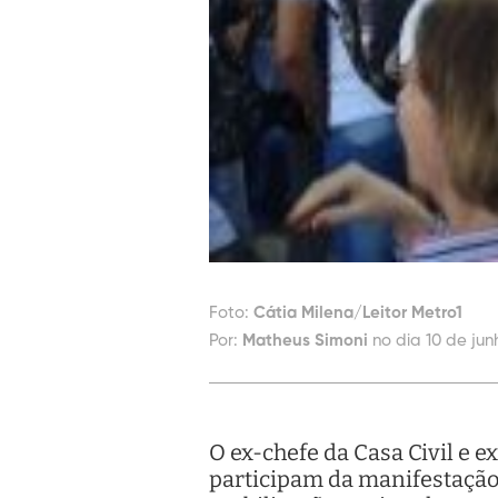
Foto:
Cátia Milena/Leitor Metro1
Por:
Matheus Simoni
no dia 10 de jun
O ex-chefe da Casa Civil e 
participam da manifestação 