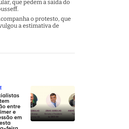
ular, que pedem a saída do
usseff.
companha o protesto, que
ivulgou a estimativa de
E
ialistas
tem
ão entre
imer e
essão em
nesta
a-feira