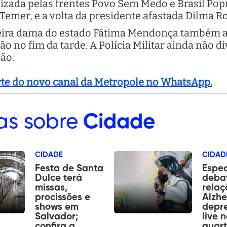
izada pelas frentes Povo Sem Medo e Brasil Pop
 Temer, e a volta da presidente afastada Dilma Ro
eira dama do estado Fátima Mendonça também a
ião no fim da tarde. A Polícia Militar ainda não d
ão.
arte do novo canal da Metropole no WhatsApp.
as sobre
Cidade
CIDADE
CIDAD
Festa de Santa
Espec
Dulce terá
deba
missas,
relaç
procissões e
Alzhe
shows em
depr
Salvador;
live 
confira a
quart