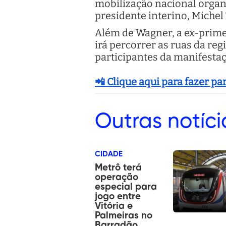
mobilização nacional organ
presidente interino, Michel
Além de Wagner, a ex-prim
irá percorrer as ruas da reg
participantes da manifestaç
📲 Clique aqui para fazer p
Outras
notíci
CIDADE
Metrô terá
operação
especial para
jogo entre
Vitória e
Palmeiras no
Barradão