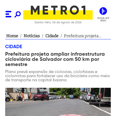
OUÇA AO
VIVO
Quinta-feira, 06 de agosto de 2026
Home
/
Notícias
/
Cidade
/
Prefeitura projeta
ampliar infraestrutura
CIDADE
cicloviária de Salvador
Prefeitura projeta ampliar infraestrutura
com 50 km por
cicloviária de Salvador com 50 km por
semestre
semestre
Plano prevê expansão de ciclovias, ciclofaixas e
ciclorrotas para fortalecer uso da bicicleta como meio
de transporte na capital baiana