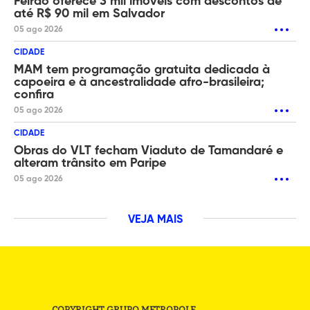
Feirão oferece 3 mil imóveis com descontos de
até R$ 90 mil em Salvador
05 ago 2026
CIDADE
MAM tem programação gratuita dedicada à
capoeira e à ancestralidade afro-brasileira;
confira
05 ago 2026
CIDADE
Obras do VLT fecham Viaduto de Tamandaré e
alteram trânsito em Paripe
05 ago 2026
VEJA MAIS
COPYRIGHT GRUPO METROPOLE