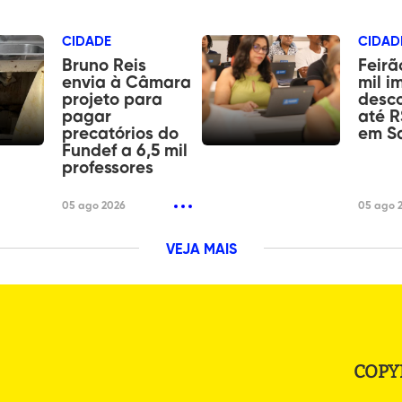
CIDADE
CIDAD
Bruno Reis
Feirã
envia à Câmara
mil i
projeto para
desc
pagar
até R
precatórios do
em S
Fundef a 6,5 mil
professores
05 ago 2026
05 ago 
VEJA MAIS
COPY