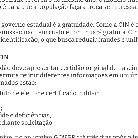
 é para que a população faça a troca sem pressa,
governo estadual é a gratuidade. Como a CIN é 
a emissão não tem custo e continuará gratuita. O
entificação, o que busca reduzir fraudes e unifi
CIN
dadão deve apresentar certidão original de nasci
ermite reunir diferentes informações em um ún
nados estão:
tulo de eleitor e certificado militar;
;
de e deficiências;
diante solicitação.
ponível no aplicativo GOV.BR até três dias após 