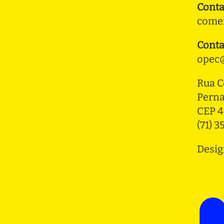
Conta
comer
Conta
opec@
Rua C
Pern
CEP 4
(71) 
Desig