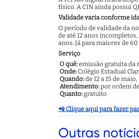
físico. A CIN ainda possui 
Validade varia conforme id
O período de validade da no
de até 12 anos incompletos, 
anos. Já para maiores de 6
Serviço
O quê:
emissão gratuita da 
Onde:
Colégio Estadual Cla
Quando:
de 12 a 15 de maio,
Atendimento:
por ordem de
Quanto:
gratuito
📲 Clique aqui para fazer p
Outras
notíci