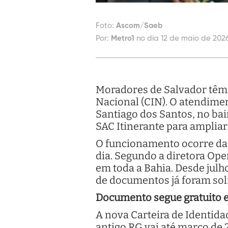
Foto:
Ascom/Saeb
Por:
Metro1
no dia 12 de maio de 2026
Moradores de Salvador têm 
Nacional (CIN). O atendimen
Santiago dos Santos, no bair
SAC Itinerante para amplia
O funcionamento ocorre das
dia. Segundo a diretora Oper
em toda a Bahia. Desde julh
de documentos já foram soli
Documento segue gratuito e
A nova Carteira de Identidad
antigo RG vai até março de 