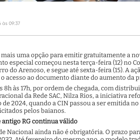
 às 09:37
mais uma opção para emitir gratuitamente a nov
to especial começou nesta terça-feira (12) no Co
ro do Arenoso, e segue até sexta-feira (15). A aç
r o acesso ao documento diante do aumento da pr
 8h às 17h, por ordem de chegada, com distribui
acional da Rede SAC, Nilza Rios, a iniciativa re
o de 2024, quando a CIN passou a ser emitida no
citados pelos baianos.
 antigo RG continua válido
e Nacional ainda não é obrigatória. O prazo para
2032. Até fevereiro do mesmo ano, o modelo trad