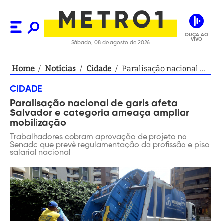
OUÇA AO
VIVO
Sábado, 08 de agosto de 2026
Home
/
Notícias
/
Cidade
/
Paralisação nacional de
garis afeta Salvador e
CIDADE
categoria ameaça
Paralisação nacional de garis afeta
ampliar mobilização
Salvador e categoria ameaça ampliar
mobilização
Trabalhadores cobram aprovação de projeto no
Senado que prevê regulamentação da profissão e piso
salarial nacional