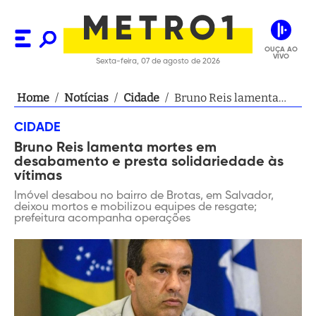
OUÇA AO
VIVO
Sexta-feira, 07 de agosto de 2026
Home
/
Notícias
/
Cidade
/
Bruno Reis lamenta
mortes em
CIDADE
desabamento e presta
Bruno Reis lamenta mortes em
solidariedade às
desabamento e presta solidariedade às
vítimas
vítimas
Imóvel desabou no bairro de Brotas, em Salvador,
deixou mortos e mobilizou equipes de resgate;
prefeitura acompanha operações