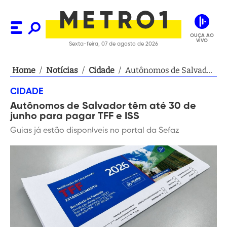
OUÇA AO
VIVO
Sexta-feira, 07 de agosto de 2026
Home
/
Notícias
/
Cidade
/
Autônomos de Salvador
têm até 30 de junho
CIDADE
para pagar TFF e ISS
Autônomos de Salvador têm até 30 de
junho para pagar TFF e ISS
Guias já estão disponíveis no portal da Sefaz