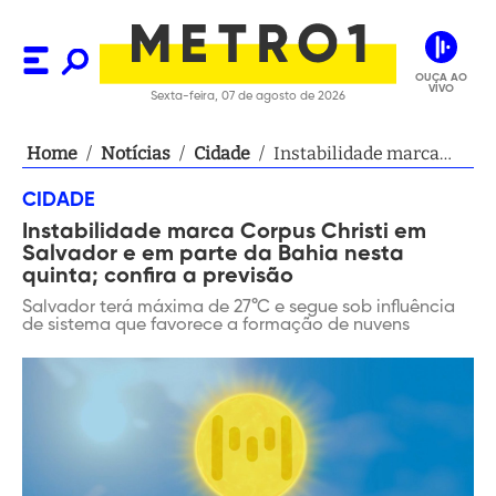
OUÇA AO
VIVO
Sexta-feira, 07 de agosto de 2026
Home
/
Notícias
/
Cidade
/
Instabilidade marca
Corpus Christi em
CIDADE
Salvador e em parte da
Instabilidade marca Corpus Christi em
Bahia nesta quinta;
Salvador e em parte da Bahia nesta
confira a previsão
quinta; confira a previsão
Salvador terá máxima de 27°C e segue sob influência
de sistema que favorece a formação de nuvens