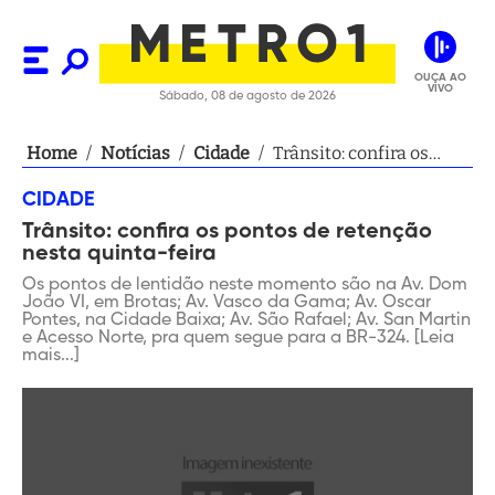
OUÇA AO
VIVO
Sábado, 08 de agosto de 2026
Home
/
Notícias
/
Cidade
/
Trânsito: confira os
pontos de retenção
CIDADE
nesta quinta-feira
Trânsito: confira os pontos de retenção
nesta quinta-feira
Os pontos de lentidão neste momento são na Av. Dom
João VI, em Brotas; Av. Vasco da Gama; Av. Oscar
Pontes, na Cidade Baixa; Av. São Rafael; Av. San Martin
e Acesso Norte, pra quem segue para a BR-324. [Leia
mais...]