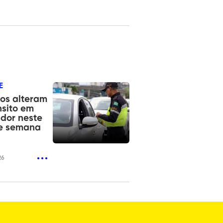
E
os alteram
nsito em
dor neste
de semana
26