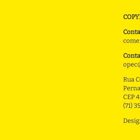
COPY
Conta
comer
Conta
opec@
Rua C
Pern
CEP 4
(71) 
Desig