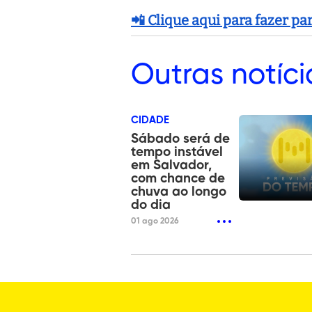
📲 Clique aqui para fazer p
Outras
notíci
CIDADE
Sábado será de
tempo instável
em Salvador,
com chance de
chuva ao longo
do dia
01 ago 2026