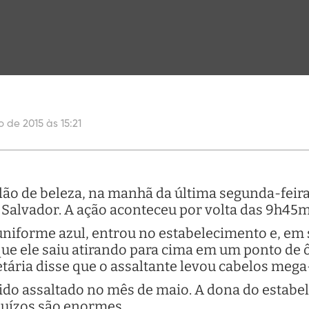
o de 2015 às 15:21
alão de beleza, na manhã da última segunda-feira
Salvador. A ação aconteceu por volta das 9h45m
forme azul, entrou no estabelecimento e, em s
e ele saiu atirando para cima em um ponto de 
tária disse que o assaltante levou cabelos mega-
 sido assaltado no mês de maio. A dona do estabe
ejuízos são enormes.