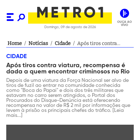
OUÇA AO
VIVO
Domingo, 09 de agosto de 2026
Home
/
Notícias
/
Cidade
/
Após tiros contra
viatura, recompensa é
CIDADE
dada a quem encontrar
Após tiros contra viatura, recompensa é
criminosos no Rio
dada a quem encontrar criminosos no Rio
Depois de uma viatura da Força Nacional ser alvo de
tiros de fuzil ao entrar na comunidade conhecida
como "Boca do Papai" e dois dos três militares que
estavam no carro serem atingidos, o Portal dos
Procurados do Disque-Denúncia está oferecendo
recompensa no valor de R$ 2 mil por informações que
levem à prisão os principais chefes do tráfico. [Leia
mais...]