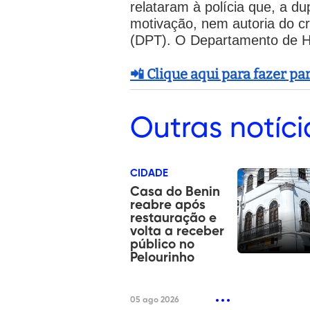
relataram à polícia que, a d
motivação, nem autoria do c
(DPT). O Departamento de H
📲 Clique aqui para fazer p
Outras
notíci
CIDADE
Casa do Benin
reabre após
restauração e
volta a receber
público no
Pelourinho
05 ago 2026