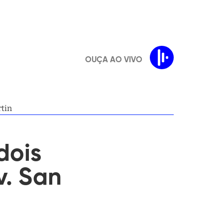
OUÇA AO VIVO
rtin
dois
v. San