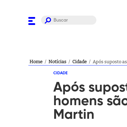
Home
/
Notícias
/
Cidade
/
Após suposto ass
CIDADE
Após supost
homens são 
Martin