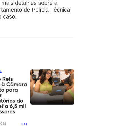
á mais detalhes sobre a
tamento de Polícia Técnica
o caso.
E
 Reis
a à Câmara
to para
r
tórios do
f a 6,5 mil
ssores
2026