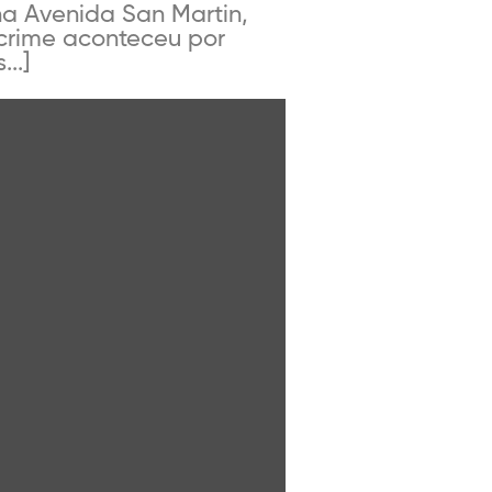
 na Avenida San Martin,
 crime aconteceu por
..]