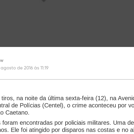
ew
 agosto de 2016 às 11:19
iros, na noite da última sexta-feira (12), na Aven
al de Polícias (Centel), o crime aconteceu por v
ão Caetano.
foram encontradas por policiais militares. Uma del
os. Ele foi atingido por disparos nas costas e n