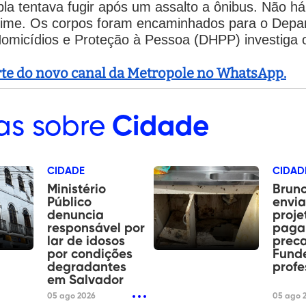
upla tentava fugir após um assalto a ônibus. Não h
rime. Os corpos foram encaminhados para o Depar
omicídios e Proteção à Pessoa (DHPP) investiga 
arte do novo canal da Metropole no WhatsApp.
as sobre
Cidade
CIDADE
CIDAD
Ministério
Bruno
Público
envi
denuncia
proje
responsável por
paga
lar de idosos
preca
por condições
Funde
degradantes
profe
em Salvador
05 ago 2026
05 ago 