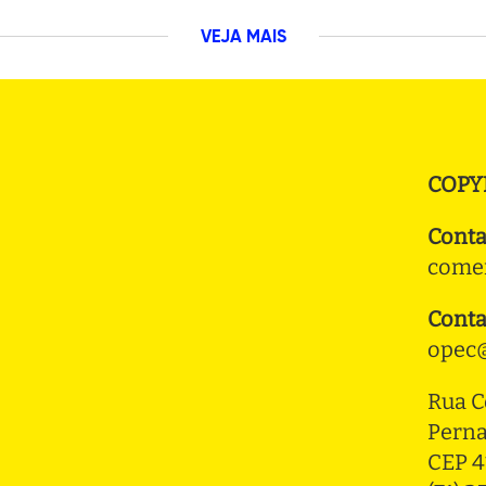
VEJA MAIS
COPY
Conta
comer
Conta
opec@
Rua C
Pern
CEP 4