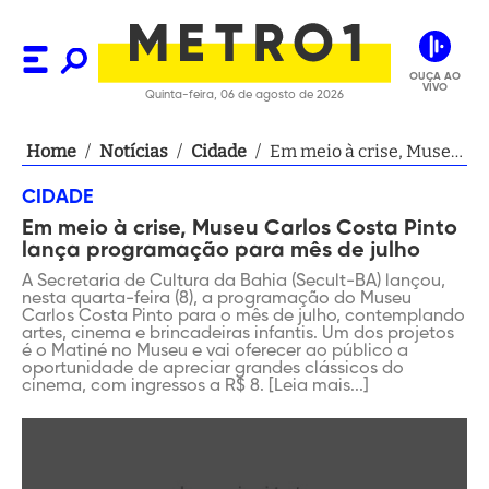
OUÇA AO
VIVO
Quinta-feira, 06 de agosto de 2026
Home
/
Notícias
/
Cidade
/
Em meio à crise, Museu
Carlos Costa Pinto
CIDADE
lança programação
Em meio à crise, Museu Carlos Costa Pinto
para mês de julho
lança programação para mês de julho
A Secretaria de Cultura da Bahia (Secult-BA) lançou,
nesta quarta-feira (8), a programação do Museu
Carlos Costa Pinto para o mês de julho, contemplando
artes, cinema e brincadeiras infantis. Um dos projetos
é o Matiné no Museu e vai oferecer ao público a
oportunidade de apreciar grandes clássicos do
cinema, com ingressos a R$ 8. [Leia mais...]