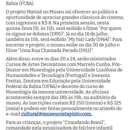
Bahia (FCBA).
O projeto Matiné no Museu vai oferecer ao público a
oportunidade de apreciar grandes clássicos do cinema,
com ingressos a R$ 8. Na primeira sessão, nesta
quinta-feira (9), às 15h, será exibido o filme “Por quem
os signos se dobram (1995)”. Já no dia 16 de julho,
também às 15h, será exibido “My Fair Lady (1964)”. Para
encerrar o projeto, o museu exibe no dia 30 de julho o
filme “Uma Rua Chamada Pecado (1951)”.
Além disso, entre os dias 20 a 24, serão ministrados
Cursos de Artes Decorativas com Marcelo Cunha, Pós-
Doutor em Museologia pela Universidade Lusófona de
Humanidades e Tecnologia (Portugal) e Joseania
Freitas, Doutora em Educação pela Universidade
Federal da Bahia (UFBA) e docente do curso de
Museologia da mesma universidade. As oficinas
acontecerão sempre das 18h às 19h, no auditório do
museu. As inscrições custam R$ 250 (inteira) e R$ 125
(meia) e podem ser feitas pessoalmente ou através do
e-mail
cultural@museucostapinto.com.
.
Para as crianças, o projeto “Cirandando Brasil”,
comandado pela pesquisadora do folclore infantil