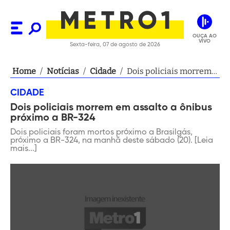
OUÇA AO
VIVO
Sexta-feira, 07 de agosto de 2026
Home
/
Notícias
/
Cidade
/
Dois policiais morrem
em assalto a ônibus
CIDADE
próximo a BR-324
Dois policiais morrem em assalto a ônibus
próximo a BR-324
Dois policiais foram mortos próximo a Brasilgás,
próximo a BR-324, na manhã deste sábado (20). [Leia
mais...]