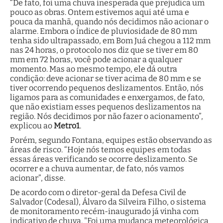
“De fato, foi uma chuva inesperada que prejudica um
pouco as obras. Ontem estivemos aqui até uma e
pouca da manhã, quando nós decidimos não acionar o
alarme. Embora o índice de pluviosidade de 80 mm
tenha sido ultrapassado, em Bom Juá chegou a 112 mm
nas 24 horas, o protocolo nos diz que se tiver em 80
mm em 72 horas, você pode acionar a qualquer
momento. Mas ao mesmo tempo, ele dá outra
condição: deve acionar se tiver acima de 80 mm e se
tiver ocorrendo pequenos deslizamentos. Então, nós
ligamos para as comunidades e enxergamos, de fato,
que não existiam esses pequenos deslizamentos na
região. Nós decidimos por não fazer o acionamento”,
explicou ao
Metro1
.
Porém, segundo Fontana, equipes estão observando as
áreas de risco. “Hoje nós temos equipes em todas
essas áreas verificando se ocorre deslizamento. Se
ocorrer e a chuva aumentar, de fato, nós vamos
acionar”, disse.
De acordo com o diretor-geral da Defesa Civil de
Salvador (Codesal), Álvaro da Silveira Filho, o sistema
de monitoramento recém-inaugurado já vinha com
indicativo de chuva. "Foi uma mudança meteorológica