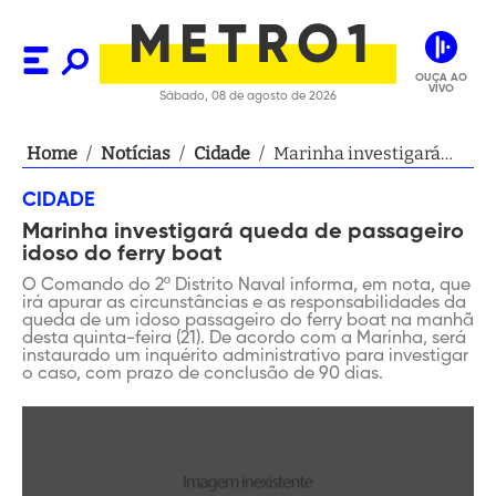
OUÇA AO
VIVO
Sábado, 08 de agosto de 2026
Home
/
Notícias
/
Cidade
/
Marinha investigará
queda de passageiro
CIDADE
idoso do ferry boat
Marinha investigará queda de passageiro
idoso do ferry boat
O Comando do 2º Distrito Naval informa, em nota, que
irá apurar as circunstâncias e as responsabilidades da
queda de um idoso passageiro do ferry boat na manhã
desta quinta-feira (21). De acordo com a Marinha, será
instaurado um inquérito administrativo para investigar
o caso, com prazo de conclusão de 90 dias.