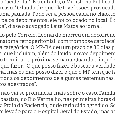
 "acidental". No entanto, o Ministério Público 
 caso. "O laudo diz que ele teve lesões provoca
uma paulada. Pode ser a pessoa caída no chão, 
 pelos depoimentos, ele foi colocado no local. 
", disse o advogado Leite Matos ao jornal.
do pelo Correio, Leonardo morreu em decorrên
hematoma retroperitonial, com trombose cardíaca"
 categórica. O MP-BA deu um prazo de 30 dias par
as, que incluíam, além do laudo, novos depoimen
zo termina na próxima semana. Quando o inquéri
 que fazer. "O que posso fazer é buscar a verdade
a, mas eu não posso dizer o que o MP tem que fa
tiona os depoimentos de algumas testemunhas. 
os adestrados".
e não vai se pronunciar mais sobre o caso. Fami
ebastian, no Rio Vermelho, nas primeiras horas
é a Praia da Paciência, onde teria sido agredido.
i levado para o Hospital Geral do Estado, mas