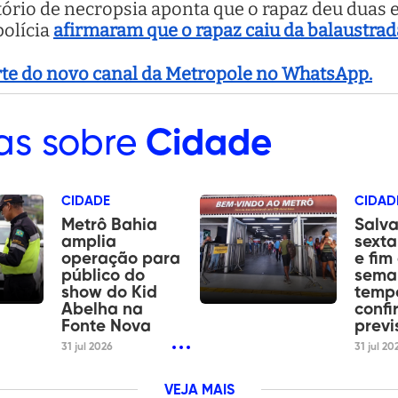
latório de necropsia aponta que o rapaz deu duas
olícia
afirmaram que o rapaz caiu da balaustrad
arte do novo canal da Metropole no WhatsApp.
as sobre
Cidade
CIDADE
CIDAD
Metrô Bahia
Salva
amplia
sexta
operação para
e fim
público do
sema
show do Kid
tempo
Abelha na
confi
Fonte Nova
previ
31 jul 2026
31 jul 20
VEJA MAIS