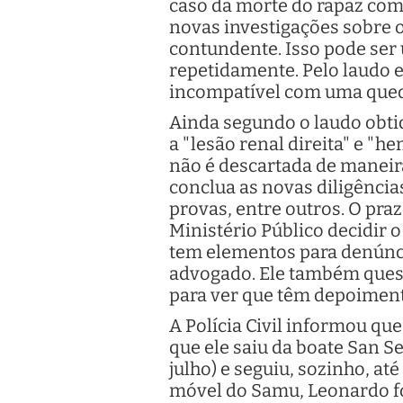
caso da morte do rapaz como
novas investigações sobre o
contundente. Isso pode ser 
repetidamente. Pelo laudo e
incompatível com uma queda
Ainda segundo o laudo obti
a "lesão renal direita" e "
não é descartada de maneira
conclua as novas diligênci
provas, entre outros. O pra
Ministério Público decidir o
tem elementos para denúnci
advogado. Ele também ques
para ver que têm depoiment
A Polícia Civil informou qu
que ele saiu da boate San S
julho) e seguiu, sozinho, at
móvel do Samu, Leonardo fo