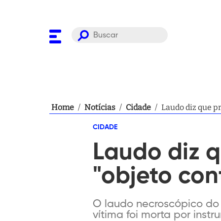
Home
/
Notícias
/
Cidade
/
Laudo diz que p
CIDADE
Laudo diz q
"objeto co
O laudo necroscópico do 
vítima foi morta por ins