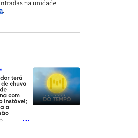
 entradas na unidade.
a
.
E
dor terá
 de chuva
 de
na com
 instável;
ra a
são
26