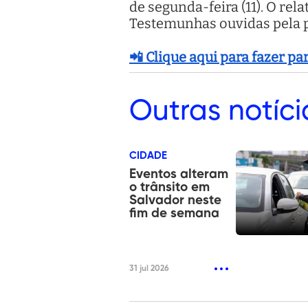
de segunda-feira (11). O re
Testemunhas ouvidas pela p
📲 Clique aqui para fazer p
Outras
notíci
CIDADE
Eventos alteram
o trânsito em
Salvador neste
fim de semana
31 jul 2026