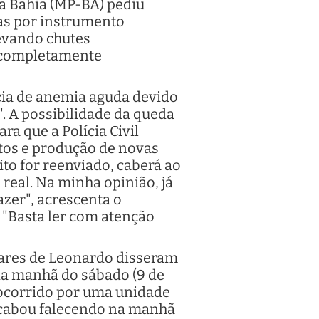
da Bahia (MP-BA) pediu
das por instrumento
levando chutes
É completamente
cia de anemia aguda devido
. A possibilidade da queda
a que a Polícia Civil
tos e produção de novas
to for reenviado, caberá ao
 real. Na minha opinião, já
zer", acrescenta o
"Basta ler com atenção
liares de Leonardo disseram
 da manhã do sábado (9 de
 Socorrido por uma unidade
 acabou falecendo na manhã