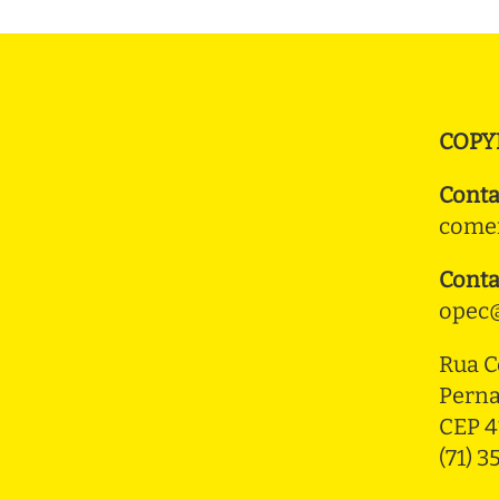
COPY
Conta
comer
Conta
opec@
Rua C
Pern
CEP 4
(71) 