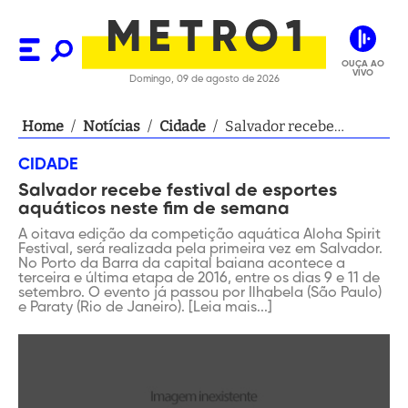
OUÇA AO
VIVO
Domingo, 09 de agosto de 2026
Home
/
Notícias
/
Cidade
/
Salvador recebe
festival de esportes
CIDADE
aquáticos neste fim de
Salvador recebe festival de esportes
semana
aquáticos neste fim de semana
A oitava edição da competição aquática Aloha Spirit
Festival, será realizada pela primeira vez em Salvador.
No Porto da Barra da capital baiana acontece a
terceira e última etapa de 2016, entre os dias 9 e 11 de
setembro. O evento já passou por Ilhabela (São Paulo)
e Paraty (Rio de Janeiro). [Leia mais...]