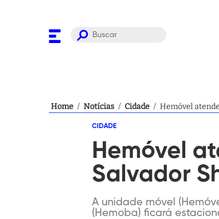
Home
/
Notícias
/
Cidade
/
Hemóvel atende 
CIDADE
Hemóvel ate
Salvador S
A unidade móvel (Hemóve
(Hemoba) ficará estaciona