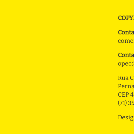
COPY
Conta
comer
Conta
opec@
Rua C
Pern
CEP 4
(71) 
Desig