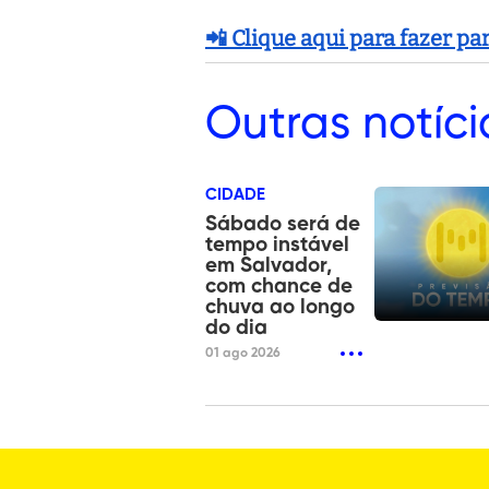
📲 Clique aqui para fazer p
Outras
notíci
CIDADE
Sábado será de
tempo instável
em Salvador,
com chance de
chuva ao longo
do dia
01 ago 2026