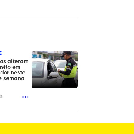
E
os alteram
nsito em
dor neste
de semana
26