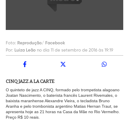
Foto:
Reprodução/ Facebook
Por:
Luiza Leão
no dia 11 de setembro de 2016 às 19:19
CINQ JAZZ A LA CARTE
O quinteto de jazz A CINQ, formado pelo trompetista alagoano
Joatan Nascimento, o baterista francês Laurent Rivemales, o
baixista maranhense Alexandre Vieira, o tecladista Bruno
Aranha e pelo trombonista argentino Matias Hernan Traut, se
apresenta hoje as 21 horas na Casa da Mãe no Rio Vermelho.
Preço R$ 10 reais.