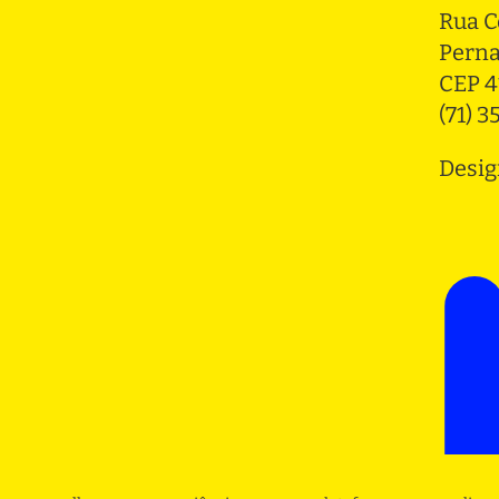
Rua C
Pern
CEP 4
(71) 
Desig