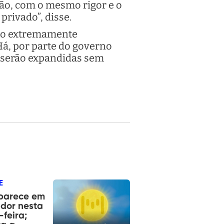
ão, com o mesmo rigor e o
rivado”, disse.
lho extremamente
 Há, por parte do governo
s serão expandidas sem
E
aparece em
dor nesta
-feira;