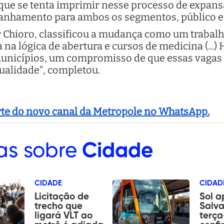
que se tenta imprimir nesse processo de expans
hamento para ambos os segmentos, público e p
r Chioro, classificou a mudança como um traba
na lógica de abertura e cursos de medicina (...)
 municípios, um compromisso de que essas vaga
alidade", completou.
arte do novo canal da Metropole no WhatsApp.
as sobre
Cidade
CIDADE
CIDAD
Licitação de
Sol 
trecho que
Salva
ligará VLT ao
terça