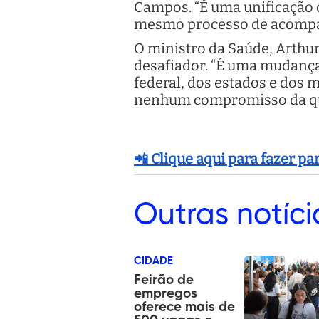
Campos. “É uma unificação 
mesmo processo de acompan
O ministro da Saúde, Arthu
desafiador. “É uma mudança 
federal, dos estados e dos
nenhum compromisso da qu
📲 Clique aqui para fazer p
Outras
notíci
CIDADE
Feirão de
empregos
oferece mais de