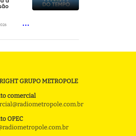
ra a
são
2026
RIGHT GRUPO METROPOLE
to comercial
cial@radiometropole.com.br
to OPEC
radiometropole.com.br