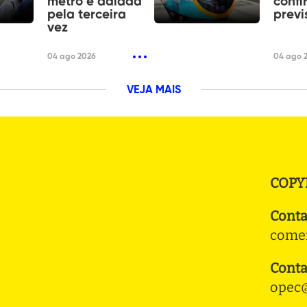
metrô é adiada
confi
pela terceira
previ
vez
04 ago 2026
04 ago 
VEJA MAIS
COPY
Conta
comer
Conta
opec@