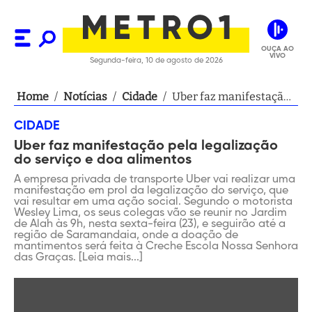
OUÇA AO
VIVO
Segunda-feira, 10 de agosto de 2026
Home
/
Notícias
/
Cidade
/
Uber faz manifestação
pela legalização do
CIDADE
serviço e doa alimentos
Uber faz manifestação pela legalização
do serviço e doa alimentos
A empresa privada de transporte Uber vai realizar uma
manifestação em prol da legalização do serviço, que
vai resultar em uma ação social. Segundo o motorista
Wesley Lima, os seus colegas vão se reunir no Jardim
de Alah às 9h, nesta sexta-feira (23), e seguirão até a
região de Saramandaia, onde a doação de
mantimentos será feita à Creche Escola Nossa Senhora
das Graças. [Leia mais...]