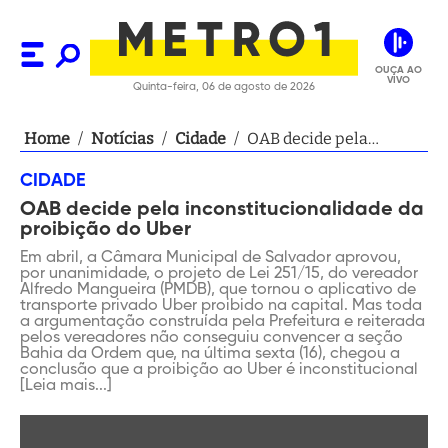
OUÇA AO
VIVO
Quinta-feira, 06 de agosto de 2026
Home
/
Notícias
/
Cidade
/
OAB decide pela
inconstitucionalidade
CIDADE
da proibição do Uber
OAB decide pela inconstitucionalidade da
proibição do Uber
Em abril, a Câmara Municipal de Salvador aprovou,
por unanimidade, o projeto de Lei 251/15, do vereador
Alfredo Mangueira (PMDB), que tornou o aplicativo de
transporte privado Uber proibido na capital. Mas toda
a argumentação construída pela Prefeitura e reiterada
pelos vereadores não conseguiu convencer a seção
Bahia da Ordem que, na última sexta (16), chegou a
conclusão que a proibição ao Uber é inconstitucional
[Leia mais...]