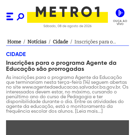
OUÇA AO
VIVO
Sábado, 08 de agosto de 2026
Home
/
Notícias
/
Cidade
/
Inscrições para o
programa Agente da
CIDADE
Educação são
Inscrições para o programa Agente da
prorrogadas
Educação são prorrogadas
As inscrições para o programa Agente da Educação
que terminariam nesta terça-feira (14) seguem abertas
no site www.agentedaeducacao.salvador.ba.gov.br. Os
interessados devem estar, no máximo, cursando o
penúltimo ano do curso de Pedagogia e ter
disponibilidade durante o dia. Entre as atividades do
agente da educação, está o monitoramento da
frequência escolar dos alunos. [Leia mais...]