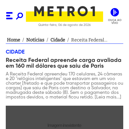
OUÇA AO
VIVO
Quinta-feira, 06 de agosto de 2026
Home
/
Notícias
/
Cidade
/
Receita Federal
apreende carga
CIDADE
avaliada em 160 mil
Receita Federal apreende carga avaliada
dólares que saiu de
em 160 mil dólares que saiu de Paris
Paris
A Receita Federal apreendeu 170 celulares, 24 câmeras
e 20 "relógios inteligentes" que estavam em um voo
charter [fretado e que pode transportar passageiros ou
cargas] que saiu de Paris com destino a Salvador, na
madrugada deste sábado (8). Sem o pagamento dos
impostos devidos, o material ficou retido. [Leia mais...]