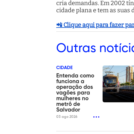
cria demandas. Em 2002 tín
cidade plana e tem as suas d
📲 Clique aqui para fazer p
Outras
notíci
CIDADE
Entenda como
funciona a
operação dos
vagões para
mulheres no
metrô de
Salvador
03 ago 2026