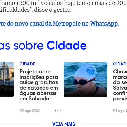
hamos 300 mil veículos hoje temos mais de 900
ificuldades”, disse o gestor.
arte do novo canal da Metropole no WhatsApp.
as sobre
Cidade
CIDADE
CIDAD
Projeto abre
Chuv
inscrições para
marca
aulas gratuitas
da s
de natação em
Salva
águas abertas
confi
em Salvador
previ
03 ago 2026
03 ago 
VEJA MAIS