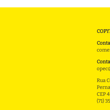
COPY
Conta
comer
Conta
opec@
Rua C
Pern
CEP 4
(71) 