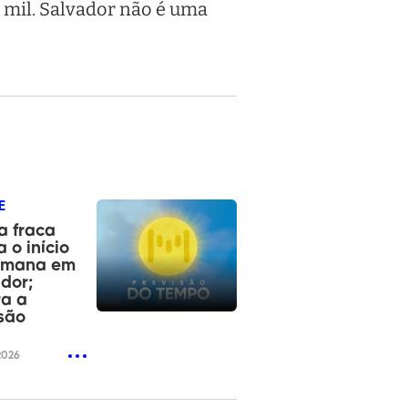
 mil. Salvador não é uma
E
a fraca
 o início
emana em
dor;
ra a
são
2026