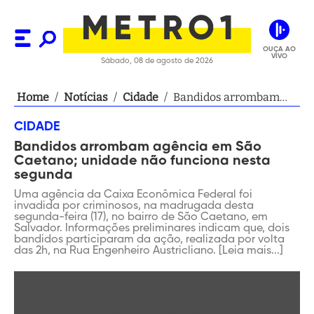
OUÇA AO
VIVO
Sábado, 08 de agosto de 2026
Home
/
Notícias
/
Cidade
/
Bandidos arrombam
agência em São
CIDADE
Caetano; unidade não
Bandidos arrombam agência em São
funciona nesta
Caetano; unidade não funciona nesta
segunda
segunda
Uma agência da Caixa Econômica Federal foi
invadida por criminosos, na madrugada desta
segunda-feira (17), no bairro de São Caetano, em
Salvador. Informações preliminares indicam que, dois
bandidos participaram da ação, realizada por volta
das 2h, na Rua Engenheiro Austricliano. [Leia mais...]