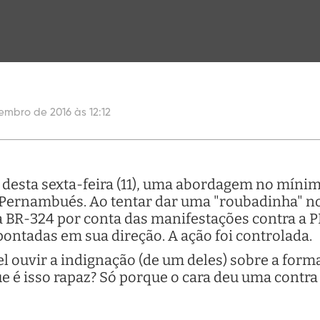
embro de 2016 às 12:12
desta sexta-feira (11), uma abordagem no mínim
 Pernambués. Ao tentar dar uma "roubadinha" no
 BR-324 por conta das manifestações contra a P
pontadas em sua direção. A ação foi controlada.
el ouvir a indignação (de um deles) sobre a for
que é isso rapaz? Só porque o cara deu uma contr