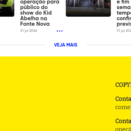
operação para
e fim
público do
sema
show do Kid
tempo
Abelha na
confi
Fonte Nova
previ
31 jul 2026
31 jul 20
VEJA MAIS
COPY
Conta
comer
Conta
opec@