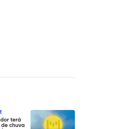
E
dor terá
 de chuva