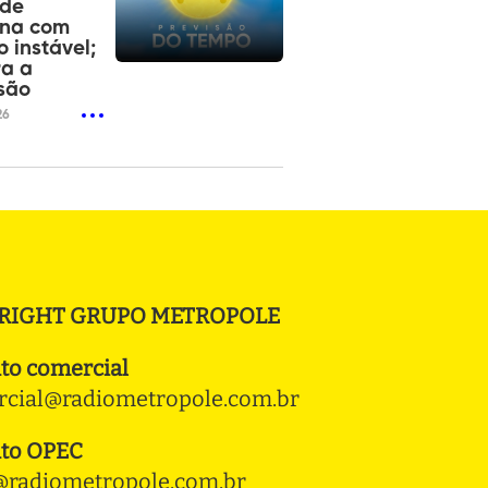
 de
na com
 instável;
ra a
são
26
RIGHT GRUPO METROPOLE
to comercial
cial@radiometropole.com.br
to OPEC
radiometropole.com.br