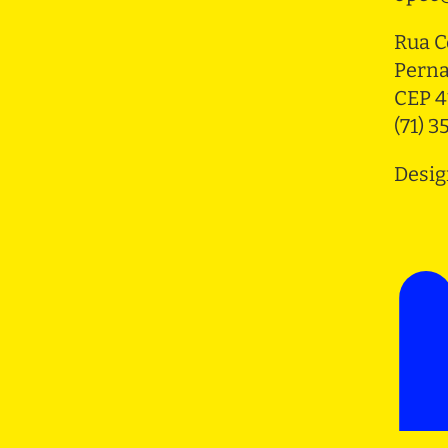
Rua C
Pern
CEP 4
(71) 
Desig