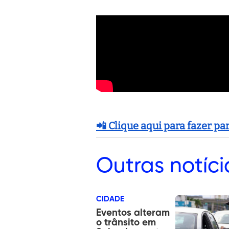
📲 Clique aqui para fazer p
Outras
notíci
CIDADE
Eventos alteram
o trânsito em