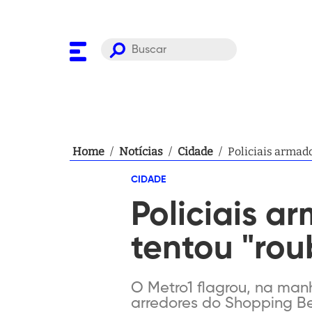
Home
/
Notícias
/
Cidade
/
Policiais armad
CIDADE
Policiais a
tentou "rou
O Metro1 flagrou, na man
arredores do Shopping Bel