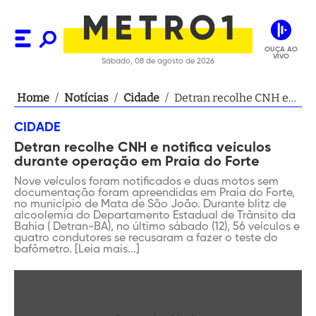
OUÇA AO
VIVO
Sábado, 08 de agosto de 2026
Home
/
Notícias
/
Cidade
/
Detran recolhe CNH e
notifica veículos
CIDADE
durante operação em
Detran recolhe CNH e notifica veículos
Praia do Forte
durante operação em Praia do Forte
Nove veículos foram notificados e duas motos sem
documentação foram apreendidas em Praia do Forte,
no município de Mata de São João. Durante blitz de
alcoolemia do Departamento Estadual de Trânsito da
Bahia ( Detran-BA), no último sábado (12), 56 veículos e
quatro condutores se recusaram a fazer o teste do
bafômetro. [Leia mais...]